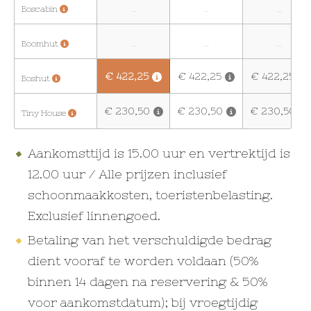
Boscabin
-
-
-
Boomhut
-
-
-
€ 422,25
€ 422,25
€ 422,25
Boshut
€ 230,50
€ 230,50
€ 230,50
Tiny House
Aankomsttijd is 15.00 uur en vertrektijd is
12.00 uur / Alle prijzen inclusief
schoonmaakkosten, toeristenbelasting.
Exclusief linnengoed.
Betaling van het verschuldigde bedrag
dient vooraf te worden voldaan (50%
binnen 14 dagen na reservering & 50%
voor aankomstdatum); bij vroegtijdig