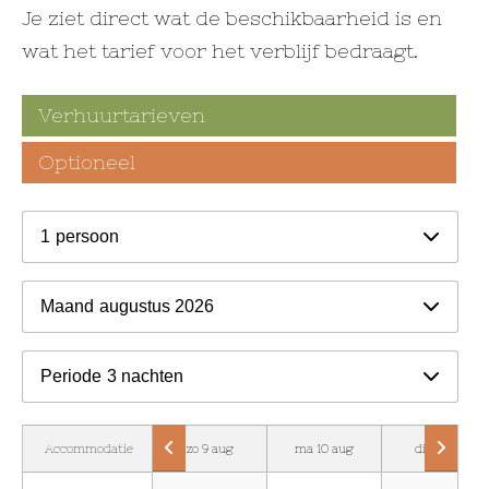
Je ziet direct wat de beschikbaarheid is en
wat het tarief voor het verblijf bedraagt.
Verhuurtarieven
Optioneel
1
persoon
Maand
augustus 2026
Periode
3 nachten
Accommodatie
zo 9 aug
ma 10 aug
di 11 aug