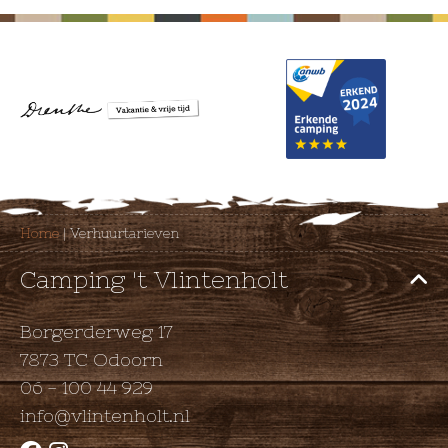
Home
|
Verhuurtarieven
Camping 't Vlintenholt
Borgerderweg 17
7873 TC Odoorn
06 - 100 44 929
info@vlintenholt.nl