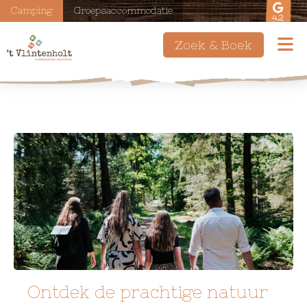
Camping
Groepsaccommodatie
4.2
Zoek & Boek
Ontdek de prachtige natuur