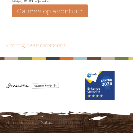
Ga mee op avontuur
< terug naar overzicht
Home
|
Er op uit
|
Natuur