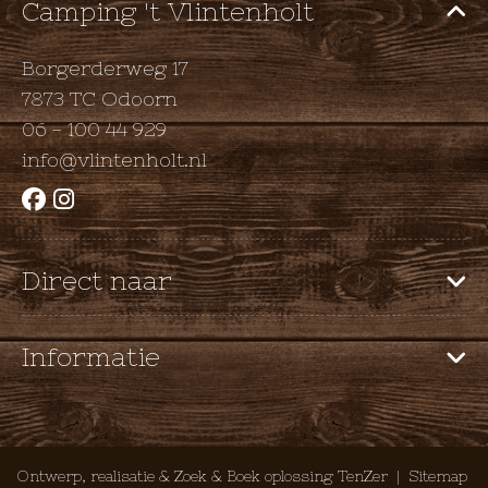
Camping 't Vlintenholt
Borgerderweg 17
7873 TC Odoorn
06 - 100 44 929
info@vlintenholt.nl
Direct naar
Home
Informatie
Camping
Huren
Huisregels
Faciliteiten
Voorwaarden
Ontwerp, realisatie & Zoek & Boek oplossing TenZer
|
Sitemap