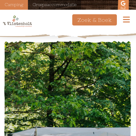
Camping
Groepsaccommodatie
4.2
Zoek & Boek