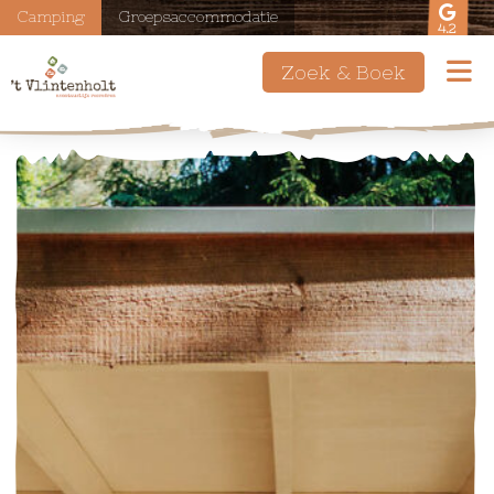
Camping
Groepsaccommodatie
4.2
Zoek & Boek