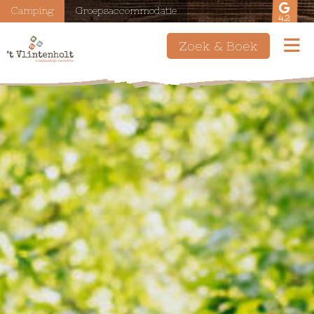
Camping
Groepsaccommodatie
4.2
Zoek & Boek