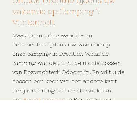
Ontdek Drenthe tijdens uw
vakantie op Camping ’t
Vlintenholt
Maak de mooiste wandel- en
fietstochten tijdens uw vakantie op
onze camping in Drenthe. Vanaf de
camping wandelt u zo de mooie bossen
van Boswachterij Odoorn in. En wilt u de
bossen een keer van een andere kant
bekijken, breng dan een bezoek aan
het
Boomkroonpad
in Borger waar u
een wandeling door de toppen van de
bomen kunt maken.
Ook zijn er vele eropuit mogelijkheden