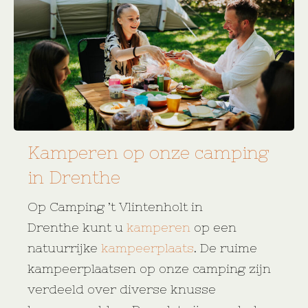
Kamperen op onze camping
in Drenthe
Op Camping ’t Vlintenholt in
Drenthe kunt u
kamperen
op een
natuurrijke
kampeerplaats
. De ruime
kampeerplaatsen op onze camping zijn
verdeeld over diverse knusse