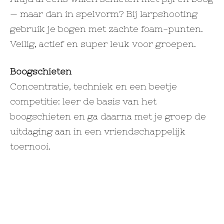
— maar dan in spelvorm? Bij larpshooting
gebruik je bogen met zachte foam-punten.
Veilig, actief en super leuk voor groepen.
Boogschieten
Concentratie, techniek en een beetje
competitie: leer de basis van het
boogschieten en ga daarna met je groep de
uitdaging aan in een vriendschappelijk
toernooi.
Highland Games
Trek je Schotse outfit aan (optioneel!) en
neem het in teams tegen elkaar op in
verschillende onderdelen die kracht en