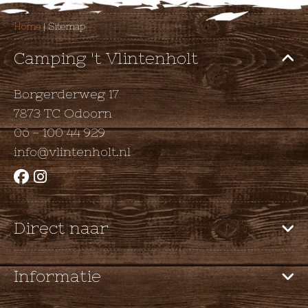
Home
|
Sitemap
Camping 't Vlintenholt
Borgerderweg 17
7873 TC Odoorn
06 - 100 44 929
info@vlintenholt.nl
Direct naar
Home
Informatie
Camping