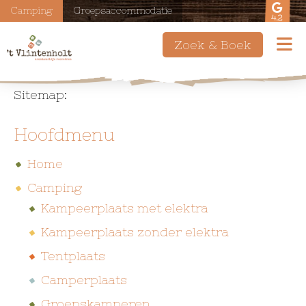
Camping
Groepsaccommodatie
4.2
Zoek & Boek
Sitemap:
Hoofdmenu
Home
Camping
Kampeerplaats met elektra
Kampeerplaats zonder elektra
Tentplaats
Camperplaats
Groepskamperen