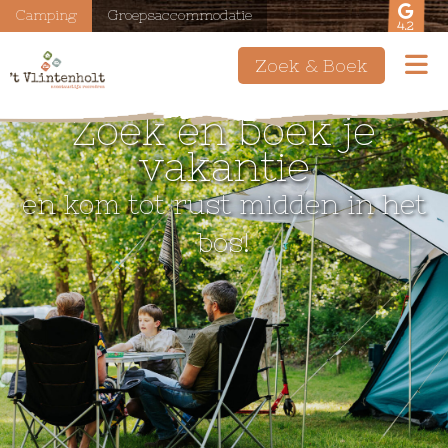
Camping
Groepsaccommodatie
4.2
Zoek & Boek
Zoek en boek je
vakantie
en kom tot rust midden in het
bos!